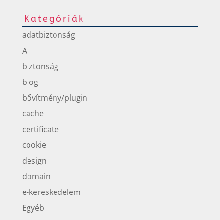
Kategóriák
adatbiztonság
AI
biztonság
blog
bővítmény/plugin
cache
certificate
cookie
design
domain
e-kereskedelem
Egyéb