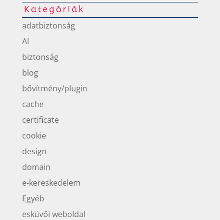
Kategóriák
adatbiztonság
AI
biztonság
blog
bővítmény/plugin
cache
certificate
cookie
design
domain
e-kereskedelem
Egyéb
esküvői weboldal