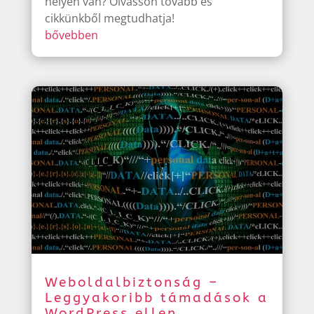
helyen van? Olvasson tovább és
cikkünkből megtudhatja!
bővebben
Weboldalbiztonság –
Leggyakoribb támadások a
WordPress ellen