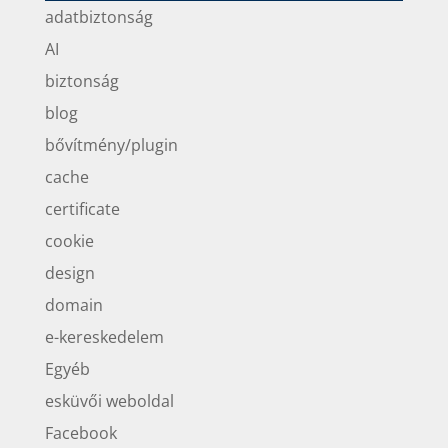
adatbiztonság
AI
biztonság
blog
bővítmény/plugin
cache
certificate
cookie
design
domain
e-kereskedelem
Egyéb
esküvői weboldal
Facebook