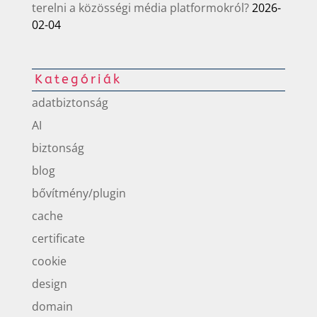
terelni a közösségi média platformokról?
2026-
02-04
Kategóriák
adatbiztonság
AI
biztonság
blog
bővítmény/plugin
cache
certificate
cookie
design
domain