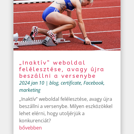
„Inaktív” weboldal
felélesztése, avagy újra
beszállni a versenybe
2024 jan 10
|
blog
,
certificate
,
Facebook
,
marketing
„Inaktív” weboldal felélesztése, avagy újra
beszállni a versenybe. Milyen eszközökkel
lehet elérni, hogy utoljérjük a
konkurenciát?
bővebben