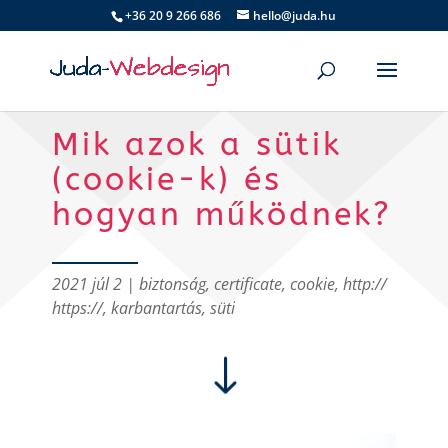
+36 20 9 266 686
hello@juda.hu
Mik azok a sütik
(cookie-k) és
hogyan működnek?
2021 júl 2
|
biztonság
,
certificate
,
cookie
,
http://
https://
,
karbantartás
,
süti
"