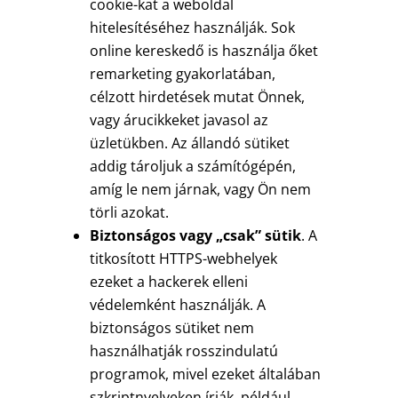
cookie-kat a weboldal
hitelesítéséhez használják. Sok
online kereskedő is használja őket
remarketing gyakorlatában,
célzott hirdetések mutat Önnek,
vagy árucikkeket javasol az
üzletükben. Az állandó sütiket
addig tároljuk a számítógépén,
amíg le nem járnak, vagy Ön nem
törli azokat.
Biztonságos vagy „csak” sütik
. A
titkosított HTTPS-webhelyek
ezeket a hackerek elleni
védelemként használják. A
biztonságos sütiket nem
használhatják rosszindulatú
programok, mivel ezeket általában
szkriptnyelveken írják, például