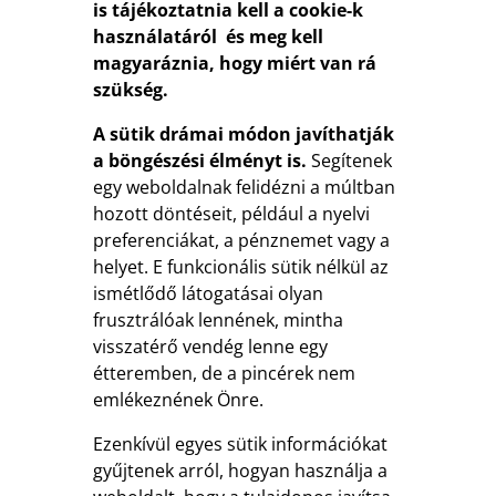
is tájékoztatnia kell a cookie-k
használatáról és meg kell
magyaráznia, hogy miért van rá
szükség.
A sütik drámai módon javíthatják
a böngészési élményt is.
Segítenek
egy weboldalnak felidézni a múltban
hozott döntéseit, például a nyelvi
preferenciákat, a pénznemet vagy a
helyet. E funkcionális sütik nélkül az
ismétlődő látogatásai olyan
frusztrálóak lennének, mintha
visszatérő vendég lenne egy
étteremben, de a pincérek nem
emlékeznének Önre.
Ezenkívül egyes sütik információkat
gyűjtenek arról, hogyan használja a