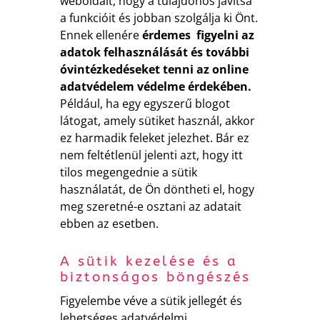
weboldalt, hogy a tulajdonos javítsa
a funkcióit és jobban szolgálja ki Önt.
Ennek ellenére
érdemes figyelni az
adatok felhasználását és további
óvintézkedéseket tenni az online
adatvédelem védelme érdekében.
Például, ha egy egyszerű blogot
látogat, amely sütiket használ, akkor
ez harmadik feleket jelezhet. Bár ez
nem feltétlenül jelenti azt, hogy itt
tilos megengednie a sütik
használatát, de Ön döntheti el, hogy
meg szeretné-e osztani az adatait
ebben az esetben.
A sütik kezelése és a
biztonságos böngészés
Figyelembe véve a sütik jellegét és
lehetséges adatvédelmi