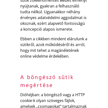
sütik zökkenőmentes webes élményt
nyújtanak, gyakran a felhasználó
tudta nélkül. Ugyanakkor néhány
érvényes adatvédelmi aggodalmat is
okoznak, ezért alapvető fontosságú
a koncepció alapos ismerete.
Ebben a cikkben mindent elárulunk a
sütikről, azok működéséről és arról,
hogy mit tehet a magánéletének
online védelme érdekében.
A böngésző sütik
megértése
Dióhéjban: a böngésző vagy a HTTP
cookie-k olyan szöveges fájlok,
amelyek „csomagokat” tartalmaznak