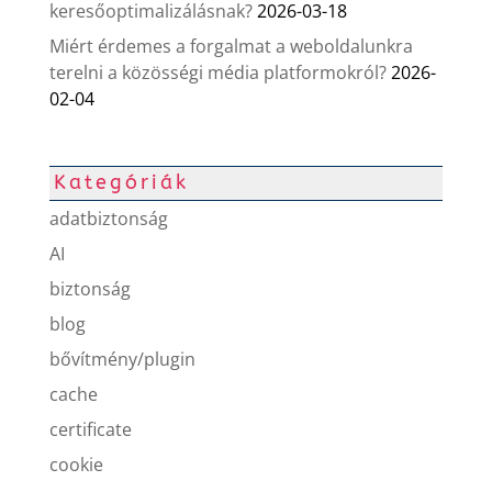
keresőoptimalizálásnak?
2026-03-18
Miért érdemes a forgalmat a weboldalunkra
terelni a közösségi média platformokról?
2026-
02-04
Kategóriák
adatbiztonság
AI
biztonság
blog
bővítmény/plugin
cache
certificate
cookie