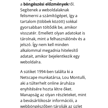
a
böngészési előzmények
ről.
Segítenek a weboldalaknak
felismerni a számítógépet, így a
tartalom (többek között) sokkal
gyorsabban töltődik be, amikor
visszatér. Emellett olyan adatokat is
tárolnak, mint a felhasználónév és a
jelszó. Így nem kell minden
alkalommal megadnia hitelesítő
adatait, amikor bejelentkezik egy
weboldalra.
A sütiket 1994-ben találta ki a
Netscape munkatársa, Lou Montulli,
aki a túlterhelt online áruháza
enyhítésére hozta létre őket.
Manapság az olyan részleteket, mint
a bevásárlókosár információi, a
webböngészőben tárolják az üzlet