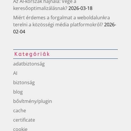
Az AI-korszak hajnala: Vége a
keresőoptimalizálásnak?
2026-03-18
Miért érdemes a forgalmat a weboldalunkra
terelni a közösségi média platformokról?
2026-
02-04
Kategóriák
adatbiztonság
AI
biztonság
blog
bővítmény/plugin
cache
certificate
cookie