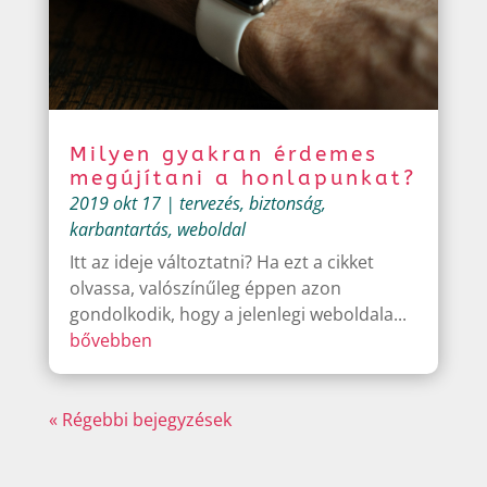
Milyen gyakran érdemes
megújítani a honlapunkat?
2019 okt 17
|
tervezés
,
biztonság
,
karbantartás
,
weboldal
Itt az ideje változtatni? Ha ezt a cikket
olvassa, valószínűleg éppen azon
gondolkodik, hogy a jelenlegi weboldala...
bővebben
« Régebbi bejegyzések