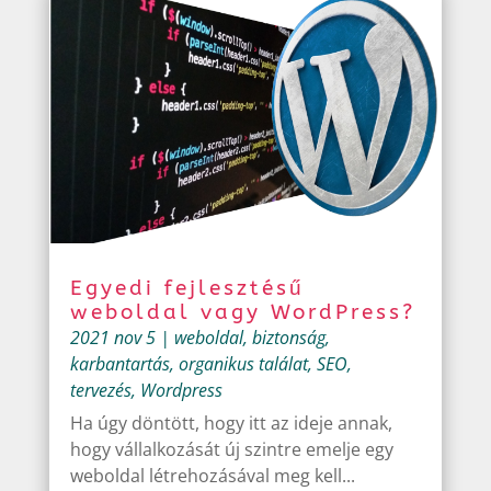
Egyedi fejlesztésű
weboldal vagy WordPress?
2021 nov 5
|
weboldal
,
biztonság
,
karbantartás
,
organikus találat
,
SEO
,
tervezés
,
Wordpress
Ha úgy döntött, hogy itt az ideje annak,
hogy vállalkozását új szintre emelje egy
weboldal létrehozásával meg kell...