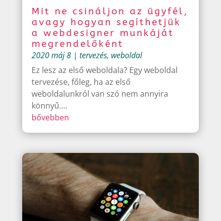
Mit ne csináljon az ügyfél,
avagy hogyan segíthetjük
a webdesigner munkáját
megrendelőként
2020 máj 8
|
tervezés
,
weboldal
Ez lesz az első weboldala? Egy weboldal
tervezése, főleg, ha az első
weboldalunkról van szó nem annyira
könnyű....
bővebben