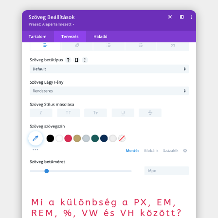
Mi a különbség a PX, EM,
REM, %, VW és VH között?