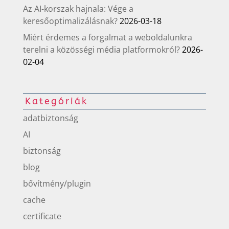
Az AI-korszak hajnala: Vége a
keresőoptimalizálásnak?
2026-03-18
Miért érdemes a forgalmat a weboldalunkra
terelni a közösségi média platformokról?
2026-
02-04
Kategóriák
adatbiztonság
AI
biztonság
blog
bővítmény/plugin
cache
certificate