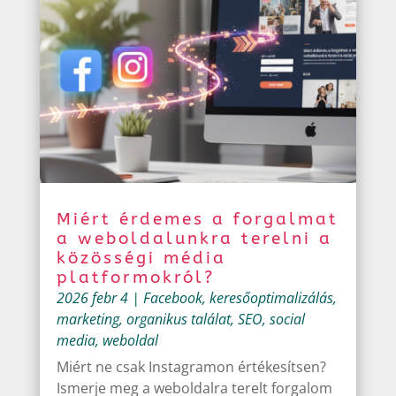
Miért érdemes a forgalmat
a weboldalunkra terelni a
közösségi média
platformokról?
2026 febr 4
|
Facebook
,
keresőoptimalizálás
,
marketing
,
organikus találat
,
SEO
,
social
media
,
weboldal
Miért ne csak Instagramon értékesítsen?
Ismerje meg a weboldalra terelt forgalom