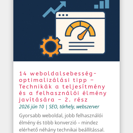
14 weboldalsebesség-
optimalizálási tipp –
Technikák a teljesítmény
és a felhasználói élmény
javítására – 2. rész
2026 jún 10
|
SEO
,
tárhely
,
webszerver
Gyorsabb weboldal, jobb felhasználói
élmény és több konverzió – mindez
elérhető néhány technikai beállítással.