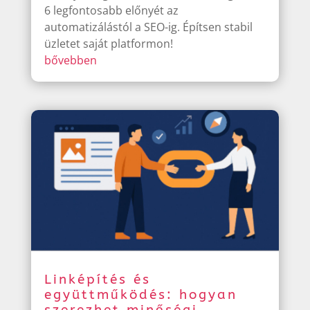
6 legfontosabb előnyét az
automatizálástól a SEO-ig. Építsen stabil
üzletet saját platformon!
bővebben
Linképítés és
együttműködés: hogyan
szerezhet minőségi