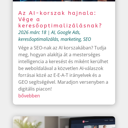
Az AI-korszak hajnala:
Vége a
keresőoptimalizálásnak?
2026 márc 18
|
AI
,
Google Ads
,
keresőoptimalizálás
,
marketing
,
SEO
Vége a SEO-nak az AI korszakában? Tudja
meg, hogyan alakítja át a mesterséges
intelligencia a keresést és miként kerülhet
be weboldalával a közvetlen AI-válaszok
forrásai közé az E-E-A-T irányelvek és a
GEO segítségével. Maradjon versenyben a
digitális piacon!
bővebben