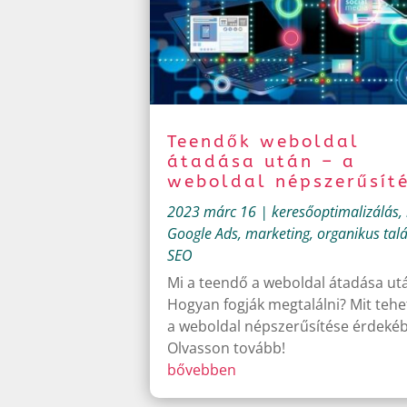
Teendők weboldal
átadása után – a
weboldal népszerűsít
2023 márc 16
|
keresőoptimalizálás
,
Google Ads
,
marketing
,
organikus talá
SEO
Mi a teendő a weboldal átadása ut
Hogyan fogják megtalálni? Mit teh
a weboldal népszerűsítése érdeké
Olvasson tovább!
bővebben