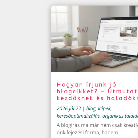
Hogyan írjunk jó
blogcikket? – Útmuta
kezdőknek és haladók
2026 júl 22
|
blog
,
képek
,
keresőoptimalizálás
,
organikus talála
A blogírás ma már nem csak kreatí
önkifejezési forma, hanem