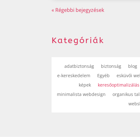
« Régebbi bejegyzések
Kategóriák
adatbiztonság
biztonság
blog
e-kereskedelem
Egyéb
esküvői we
képek
keresőoptimalizálás
minimalista webdesign
organikus tal
webs