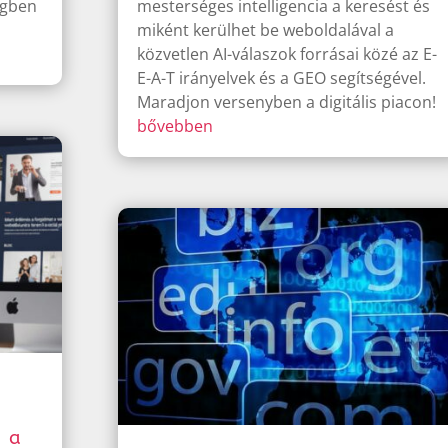
ngben
mesterséges intelligencia a keresést és
miként kerülhet be weboldalával a
közvetlen AI-válaszok forrásai közé az E-
E-A-T irányelvek és a GEO segítségével.
Maradjon versenyben a digitális piacon!
bővebben
 a