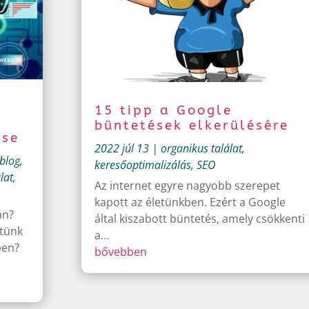
15 tipp a Google
büntetések elkerülésére
ése
2022 júl 13
|
organikus találat
,
blog
,
keresőoptimalizálás
,
SEO
lat
,
Az internet egyre nagyobb szerepet
kapott az életünkben. Ezért a Google
án?
által kiszabott büntetés, amely csökkenti
etünk
a...
ben?
bővebben