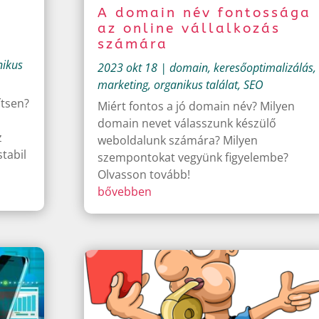
A domain név fontossága
az online vállalkozás
számára
nikus
2023 okt 18
|
domain
,
keresőoptimalizálás
,
marketing
,
organikus találat
,
SEO
ítsen?
Miért fontos a jó domain név? Milyen
domain nevet válasszunk készülő
z
weboldalunk számára? Milyen
stabil
szempontokat vegyünk figyelembe?
Olvasson tovább!
bővebben