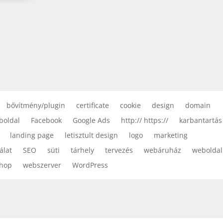
bővítmény/plugin
certificate
cookie
design
domain
boldal
Facebook
Google Ads
http:// https://
karbantartás
landing page
letisztult design
logo
marketing
álat
SEO
süti
tárhely
tervezés
webáruház
weboldal
hop
webszerver
WordPress