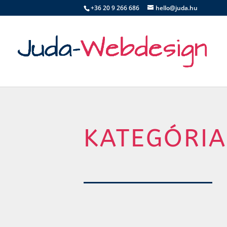
+36 20 9 266 686
hello@juda.hu
KATEGÓRIA