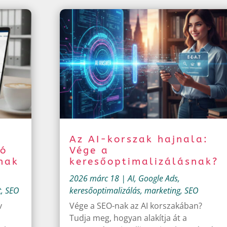
Az AI-korszak hajnala:
tó
Vége a
nak
keresőoptimalizálásnak?
2026 márc 18
|
AI
,
Google Ads
,
t
,
SEO
keresőoptimalizálás
,
marketing
,
SEO
v
Vége a SEO-nak az AI korszakában?
Tudja meg, hogyan alakítja át a