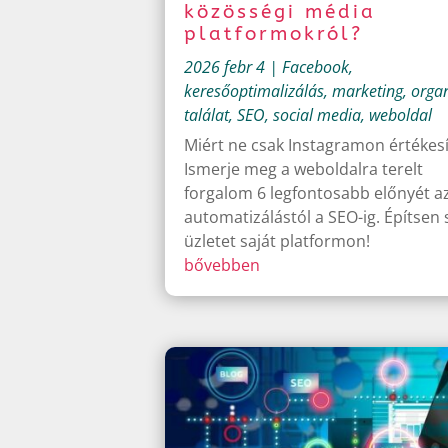
közösségi média
platformokról?
2026 febr 4
|
Facebook
,
keresőoptimalizálás
,
marketing
,
orga
találat
,
SEO
,
social media
,
weboldal
Miért ne csak Instagramon értékes
Ismerje meg a weboldalra terelt
forgalom 6 legfontosabb előnyét a
automatizálástól a SEO-ig. Építsen 
üzletet saját platformon!
bővebben