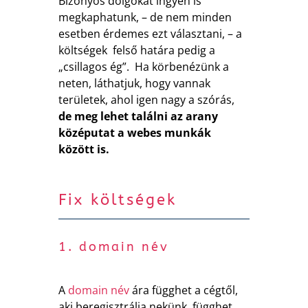
Bizonyos dolgokat ingyen is
megkaphatunk, – de nem minden
esetben érdemes ezt választani, – a
költségek felső határa pedig a
„csillagos ég”. Ha körbenézünk a
neten, láthatjuk, hogy vannak
területek, ahol igen nagy a szórás,
de meg lehet találni az arany
középutat a webes munkák
között is.
Fix költségek
1. domain név
A
domain név
ára függhet a cégtől,
aki beregisztrálja nekünk, függhet