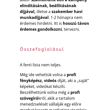
elindításának, beállításának
díjjával,
illetve a
szakember havi
munkadíjjával
. 1-2 hónapra nem
érdemes hirdetni. Itt is
hosszú távon
érdemes gondolkozni
, tervezni.
Összefoglalásul
A fenti lista nem teljes.
Még ide vehettük volna a
profi
fényképész, videós
díját, aki a „saját”
képeket, videókat készíti.
Beszélhettünk volna még a
profi
szövegíró
król, akik a tartalom
menedzselését vállalják egy előre
meghatározott martketing stratégia