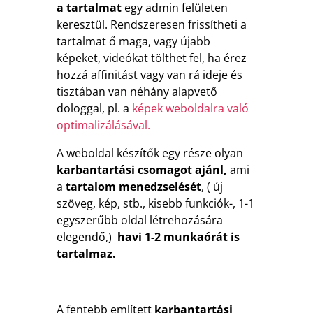
a tartalmat
egy admin felületen
keresztül. Rendszeresen frissítheti a
tartalmat ő maga, vagy újabb
képeket, videókat tölthet fel, ha érez
hozzá affinitást vagy van rá ideje és
tisztában van néhány alapvető
dologgal, pl. a
képek weboldalra való
optimalizálásával.
A weboldal készítők egy része olyan
karbantartási csomagot ajánl,
ami
a
tartalom menedzselését
, ( új
szöveg, kép, stb., kisebb funkciók-, 1-1
egyszerűbb oldal létrehozására
elegendő,)
havi 1-2 munkaórát is
tartalmaz.
A fentebb említett
karbantartási