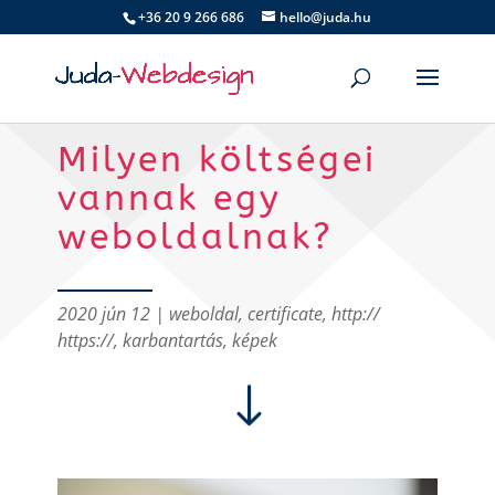
+36 20 9 266 686
hello@juda.hu
Milyen költségei
vannak egy
weboldalnak?
2020 jún 12
|
weboldal
,
certificate
,
http://
https://
,
karbantartás
,
képek
"