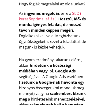
Hogy fogják megtalálni az oldalunkat?
Az
ingyenes megoldás
erre a
SEO (
keresőoptimalizálás )
.
Hosszú, idő- és
munkaigényes feladat, de hosszú
távon mindenképpen megéri.
Foglalkozni kell vele! Megbízhatunk
ügynökségeket is ezzel a feladattal, de
magunk is kézbe vehetjük.
Ha gyors eredményt akarunk elérni,
akkor
hirdetünk a közösségi
médiában vagy
pl. Google Ads
segítségével. A Google Ads esetében
fizetünk a Google-nak havonta
egy
bizonyos összeget, (mi mondjuk meg
mennyit) vagy ha
szakembert bízunk
meg
a hirdetéseink menedzselésével,
akkor
számolnunk kell a kampány