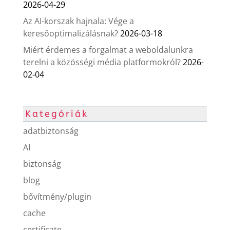
2026-04-29
Az AI-korszak hajnala: Vége a
keresőoptimalizálásnak?
2026-03-18
Miért érdemes a forgalmat a weboldalunkra
terelni a közösségi média platformokról?
2026-
02-04
Kategóriák
adatbiztonság
AI
biztonság
blog
bővítmény/plugin
cache
certificate