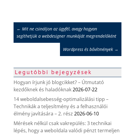
←
Mit ne csináljon az ügyfél, avagy hogyan
segíthetjük a webdesigner munkáját megrendelőként
Wordpress és bővítmények
→
Legutóbbi bejegyzések
Hogyan írjunk jó blogcikket? – Útmutató
kezdőknek és haladóknak
2026-07-22
14 weboldalsebesség-optimalizálási tipp –
Technikák a teljesítmény és a felhasználói
élmény javítására – 2. rész
2026-06-10
Mérések nélkül csak vakrepülés: 3 technikai
lépés, hogy a weboldala valódi pénzt termeljen