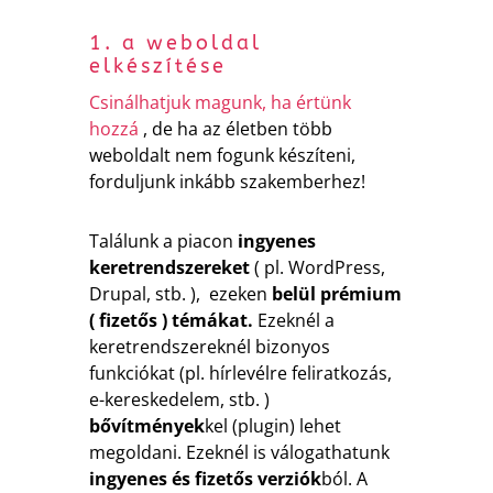
1. a weboldal
elkészítése
Csinálhatjuk magunk, ha értünk
hozzá
, de ha az életben több
weboldalt nem fogunk készíteni,
forduljunk inkább szakemberhez!
Találunk a piacon
ingyenes
keretrendszereket
( pl. WordPress,
Drupal, stb. ), ezeken
belül prémium
( fizetős ) témákat.
Ezeknél a
keretrendszereknél bizonyos
funkciókat (pl. hírlevélre feliratkozás,
e-kereskedelem, stb. )
bővítmények
kel (plugin) lehet
megoldani. Ezeknél is válogathatunk
ingyenes és fizetős verziók
ból. A