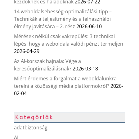
kezdőknek és haladóknak
2026-07-22
14 weboldalsebesség-optimalizálási tipp –
Technikák a teljesítmény és a felhasználói
élmény javítására – 2. rész
2026-06-10
Mérések nélkül csak vakrepülés: 3 technikai
lépés, hogy a weboldala valódi pénzt termeljen
2026-04-29
Az AI-korszak hajnala: Vége a
keresőoptimalizálásnak?
2026-03-18
Miért érdemes a forgalmat a weboldalunkra
terelni a közösségi média platformokról?
2026-
02-04
Kategóriák
adatbiztonság
AI