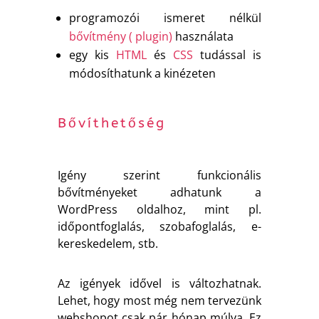
programozói ismeret nélkül
bővítmény ( plugin)
használata
egy kis
HTML
és
CSS
tudással is
módosíthatunk a kinézeten
Bővíthetőség
Igény szerint funkcionális
bővítményeket adhatunk a
WordPress oldalhoz, mint pl.
időpontfoglalás, szobafoglalás, e-
kereskedelem, stb.
Az igények idővel is változhatnak.
Lehet, hogy most még nem tervezünk
webshopot csak pár hónap múlva. Ez