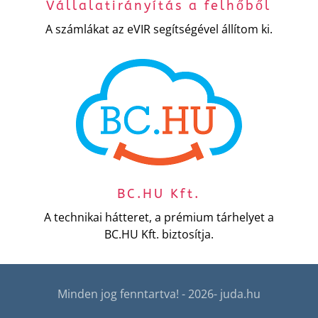
Vállalatirányítás a felhőből
A számlákat az eVIR segítségével állítom ki.
BC.HU Kft.
A technikai hátteret, a prémium tárhelyet a
BC.HU Kft. biztosítja.
Minden jog fenntartva! - 2026- juda.hu