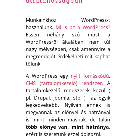
általánosságban
Munkáinkhoz WordPress-t
használunk.
Mi is az a WordPress?
Essen néhány szó most a
WordPressről általában, nem túl
nagy mélységben, csak amennyire a
megrendelőt érdekelheti mit kaphat
tőlünk.
A WordPress egy
nyílt forráskódú
,
CMS (tartalomkezelő) rendszer.
A
tartalomkezelő rendszerek közül (
pl. Drupal, Joomla, stb. ) az egyik
legkedveltebb. Nyilván ennek is
megvannak az előnyei és hátrányai
is, mint minden másnak, de talán
több előnye van, mint hátránya
,
ezért is szeretünk ezzel dolgozni.