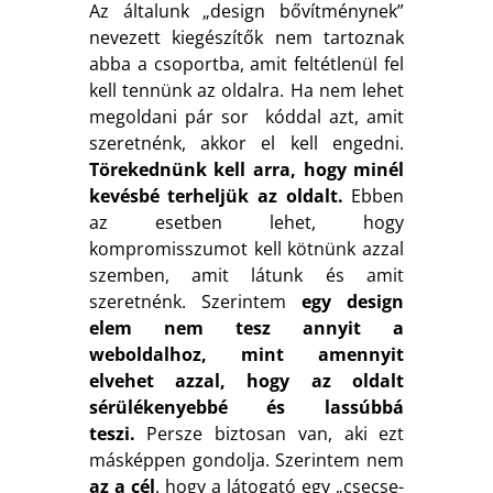
Az általunk „design bővítménynek”
nevezett kiegészítők nem tartoznak
abba a csoportba, amit feltétlenül fel
kell tennünk az oldalra. Ha nem lehet
megoldani pár sor kóddal azt, amit
szeretnénk, akkor el kell engedni.
Törekednünk kell arra, hogy minél
kevésbé terheljük az oldalt.
Ebben
az esetben lehet, hogy
kompromisszumot kell kötnünk azzal
szemben, amit látunk és amit
szeretnénk. Szerintem
egy design
elem nem tesz annyit a
weboldalhoz, mint amennyit
elvehet azzal, hogy az oldalt
sérülékenyebbé és lassúbbá
teszi.
Persze biztosan van, aki ezt
másképpen gondolja. Szerintem nem
az a cél
, hogy a látogató egy „csecse-