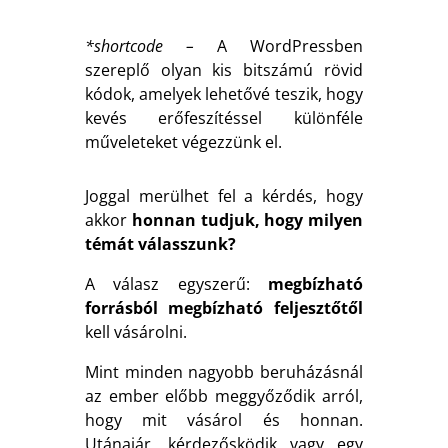
*shortcode –
A WordPressben
szereplő olyan kis bitszámú rövid
kódok, amelyek lehetővé teszik, hogy
kevés erőfeszítéssel különféle
műveleteket végezzünk el.
Joggal merülhet fel a kérdés, hogy
akkor
honnan tudjuk, hogy milyen
témát válasszunk?
A válasz egyszerű:
megbízható
forrásból megbízható feljesztőtől
kell vásárolni.
Mint minden nagyobb beruházásnál
az ember előbb meggyőződik arról,
hogy mit vásárol és honnan.
Utánajár, kérdezősködik vagy egy