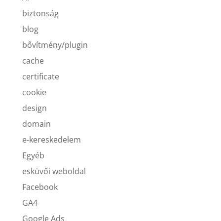
biztonság
blog
bővítmény/plugin
cache
certificate
cookie
design
domain
e-kereskedelem
Egyéb
esküvői weboldal
Facebook
GA4
Google Ads