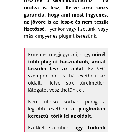
teszünk a weboldalunkhoz 1 év
múlva is lesz, illetve arra sincs
garancia, hogy ami most ingyenes,
az jövőre is az lesz-e és nem teszik
fizetőssé.
Ilyenkor vagy fizetünk, vagy
másik ingyenes plugint keresünk.
Érdemes megjegyezni, hogy
minél
több plugint használunk, annál
lassúbb lesz az oldal.
Ez SEO
szempontból is hátrevetheti az
oldalt, illetve sok türelmetlen
látogatót veszíthetünk el.
Nem utolsó sorban pedig a
legtöbb esetben
a pluginokon
keresztül törik fel az oldalt
.
Ezekkel szemben
úgy tudunk