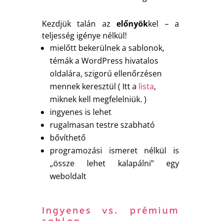
Kezdjük talán az
előnyök
kel – a
teljesség igénye nélkül!
mielőtt bekerülnek a sablonok,
témák a WordPress hivatalos
oldalára, szigorú ellenőrzésen
mennek keresztül ( Itt a
lista
,
miknek kell megfelelniük. )
ingyenes is lehet
rugalmasan testre szabható
bővíthető
programozási ismeret nélkül is
„össze lehet kalapálni” egy
weboldalt
Ingyenes vs. prémium