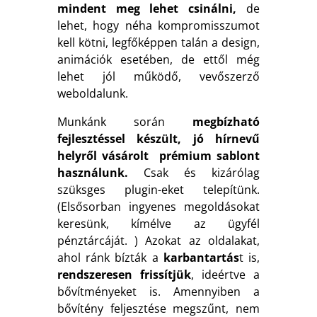
mindent meg lehet csinálni,
de
lehet, hogy néha kompromisszumot
kell kötni, legfőképpen talán a design,
animációk esetében, de ettől még
lehet jól működő, vevőszerző
weboldalunk.
Munkánk során
megbízható
fejlesztéssel készült, jó hírnevű
helyről vásárolt prémium sablont
használunk.
Csak és kizárólag
szüksges plugin-eket telepítünk.
(Elsősorban ingyenes megoldásokat
keresünk, kímélve az ügyfél
pénztárcáját. ) Azokat az oldalakat,
ahol ránk bízták a
karbantartás
t is,
rendszeresen frissítjük
, ideértve a
bővítményeket is. Amennyiben a
bővítény feljesztése megszűnt, nem