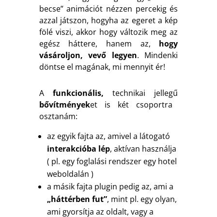
becse” animációt nézzen percekig és
azzal játszon, hogyha az egeret a kép
fölé viszi, akkor hogy változik meg az
egész háttere, hanem az,
hogy
vásároljon, vevő legyen
. Mindenki
döntse el magának, mi mennyit ér!
A
funkcionális,
technikai jellegű
bővítmények
et is két csoportra
osztanám:
az egyik fajta az, amivel a látogató
interakcióba lép
, aktívan használja
( pl. egy foglalási rendszer egy hotel
weboldalán )
a másik fajta plugin pedig az, ami a
„háttérben fut”
, mint pl. egy olyan,
ami gyorsítja az oldalt, vagy a