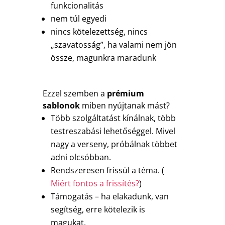
funkcionalitás
nem túl egyedi
nincs kötelezettség, nincs
„szavatosság”, ha valami nem jön
össze, magunkra maradunk
Ezzel szemben a
prémium
sablonok
miben nyújtanak mást?
Több szolgáltatást kínálnak, több
testreszabási lehetőséggel. Mivel
nagy a verseny, próbálnak többet
adni olcsóbban.
Rendszeresen frissül a téma. (
Miért fontos a frissítés?
)
Támogatás – ha elakadunk, van
segítség, erre kötelezik is
magukat.