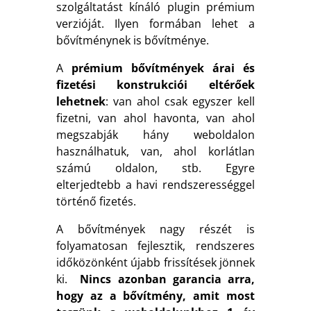
szolgáltatást kínáló plugin prémium
verzióját. Ilyen formában lehet a
bővítménynek is bővítménye.
A
prémium bővítmények árai és
fizetési konstrukciói eltérőek
lehetnek
: van ahol csak egyszer kell
fizetni, van ahol havonta, van ahol
megszabják hány weboldalon
használhatuk, van, ahol korlátlan
számú oldalon, stb. Egyre
elterjedtebb a havi rendszerességgel
történő fizetés.
A bővítmények nagy részét is
folyamatosan fejlesztik, rendszeres
időközönként újabb frissítések jönnek
ki.
Nincs azonban garancia arra,
hogy az a bővítmény, amit most