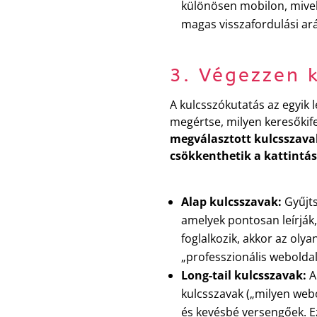
különösen mobilon, mivel 
magas visszafordulási a
3. Végezzen 
A kulcsszókutatás az egyik 
megértse, milyen keresőkife
megválasztott kulcsszavak
csökkenthetik a kattintás
Alap kulcsszavak:
Gyűjts
amelyek pontosan leírják,
foglalkozik, akkor az oly
„professzionális weboldal
Long-tail kulcsszavak:
A
kulcsszavak („milyen webo
és kevésbé versengőek. E