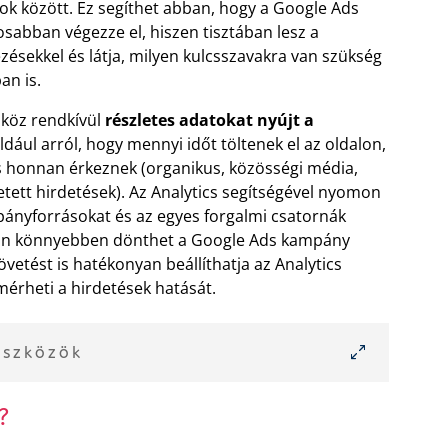
tok között. Ez segíthet abban, hogy a Google Ads
sabban végezze el, hiszen tisztában lesz a
ezésekkel és látja, milyen kulcsszavakra van szükség
an is.
zköz rendkívül
részletes adatokat nyújt a
éldául arról, hogy mennyi időt töltenek el az oldalon,
s honnan érkeznek (organikus, közösségi média,
etett hirdetések). Az Analytics segítségével nyomon
ányforrásokat és az egyes forgalmi csatornák
pján könnyebben dönthet a Google Ads kampány
vetést is hatékonyan beállíthatja az Analytics
mérheti a hirdetések hatását.
eszközök
?