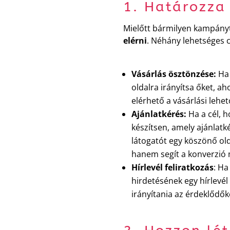
1. Határozza
Mielőtt bármilyen kampányt 
elérni
. Néhány lehetséges c
Vásárlás ösztönzése:
Ha 
oldalra irányítsa őket, a
elérhető a vásárlási lehet
Ajánlatkérés:
Ha a cél, h
készítsen, amely ajánlatké
látogatót egy köszönő old
hanem segít a konverzió 
Hírlevél feliratkozás
: Ha
hirdetésének egy hírlevél 
irányítania az érdeklődők