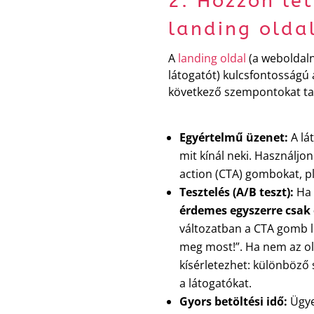
2. Hozzon lét
landing olda
A
landing oldal
(a weboldalna
látogatót) kulcsfontosságú 
következő szempontokat ta
Egyértelmű üzenet:
A lát
mit kínál neki. Használjo
action (CTA) gombokat, pl.
Tesztelés (A/B teszt):
Ha 
érdemes egyszerre csak 
változatban a CTA gomb l
meg most!”. Ha nem az old
kísérletezhet: különböző 
a látogatókat.
Gyors betöltési idő:
Ügyel