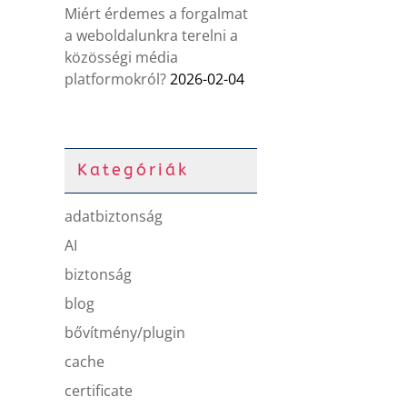
Miért érdemes a forgalmat
a weboldalunkra terelni a
közösségi média
platformokról?
2026-02-04
Kategóriák
adatbiztonság
AI
biztonság
blog
bővítmény/plugin
cache
certificate