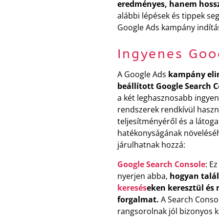
eredményes, hanem hosszú 
alábbi lépések és tippek se
Google Ads kampány indítás
Ingyenes Goo
A Google Ads
kampány elin
beállított Google Search C
a két leghasznosabb ingyen
rendszerek rendkívül haszn
teljesítményéről és a látog
hatékonyságának növeléséh
járulhatnak hozzá:
Google Search Console
: E
nyerjen abba,
hogyan talá
keresés
eken keresztül és 
forgalmat.
A Search Console
rangsorolnak jól bizonyos k