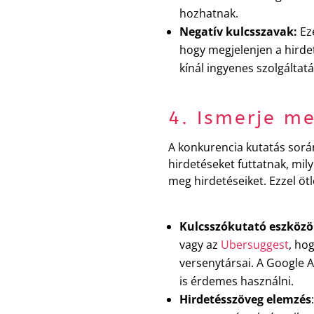
hozhatnak.
Negatív kulcsszavak:
Eze
hogy megjelenjen a hirde
kínál ingyenes szolgáltatá
4. Ismerje m
A konkurencia kutatás sorá
hirdetéseket futtatnak, mil
meg hirdetéseiket. Ezzel ötl
Kulcsszókutató eszközö
vagy az
Ubersuggest
, ho
versenytársai. A Google Ad
is érdemes használni.
Hirdetésszöveg elemzés