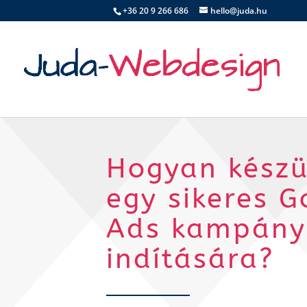
+36 20 9 266 686
hello@juda.hu
Hogyan készü
egy sikeres G
Ads kampány
indítására?