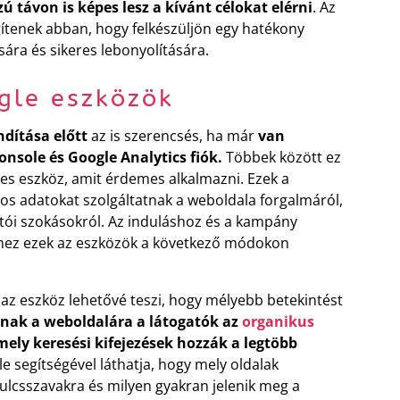
távon is képes lesz a kívánt célokat elérni
. Az
gítenek abban, hogy felkészüljön egy hatékony
ára és sikeres lebonyolítására.
gle eszközök
dítása előtt
az is szerencsés, ha már
van
onsole és Google Analytics fiók.
Többek között ez
es eszköz, amit érdemes alkalmazni. Ezek a
os adatokat szolgáltatnak a weboldala forgalmáról,
atói szokásokról. Az induláshoz és a kampány
ez ezek az eszközök a következő módokon
z az eszköz lehetővé teszi, hogy mélyebb betekintést
lnak a weboldalára a látogatók az
organikus
mely keresési kifejezések hozzák a legtöbb
 segítségével láthatja, hogy mely oldalak
ulcsszavakra és milyen gyakran jelenik meg a