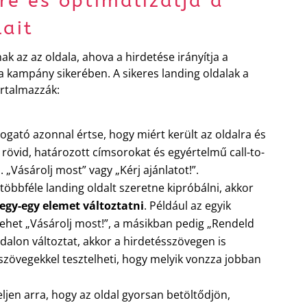
re és optimalizálja a
lait
k az az oldala, ahova a hirdetése irányítja a
a kampány sikerében. A sikeres landing oldalak a
rtalmazzák:
ogató azonnal értse, hogy miért került az oldalra és
n rövid, határozott címsorokat és egyértelmű call-to-
 „Vásárolj most” vagy „Kérj ajánlatot!”.
többféle landing oldalt szeretne kipróbálni, akkor
egy-egy elemet változtatni
. Például az egyik
ehet „Vásárolj most!”, a másikban pedig „Rendeld
alon változtat, akkor a hirdetésszövegen is
szövegekkel tesztelheti, hogy melyik vonzza jobban
jen arra, hogy az oldal gyorsan betöltődjön,