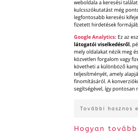
weboldala a keresési talála
kulcsszókutatást még ponto
legfontosabb keresési kifej
fizetett hirdetések formájáb
Google Analytics:
Ez az es
látogatói viselkedésről
, p
mely oldalakat nézik meg é
közvetlen forgalom vagy fiz
követheti a különböző kamp
teljesítményét, amely ala
finomításáról. A konverziókö
segítségével, így pontosan 
További hasznos 
Hogyan tovább