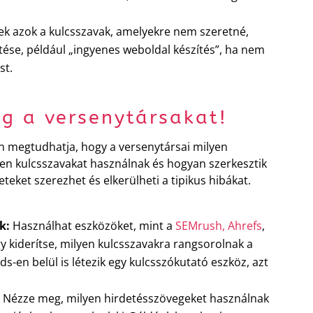
k azok a kulcsszavak, amelyekre nem szeretné,
tése, például „ingyenes weboldal készítés”, ha nem
st.
eg a versenytársakat!
n megtudhatja, hogy a versenytársai milyen
yen kulcsszavakat használnak és hogyan szerkesztik
eteket szerezhet és elkerülheti a tipikus hibákat.
k:
Használhat eszközöket, mint a
SEMrush,
Ahrefs
,
gy kiderítse, milyen kulcsszavakra rangsorolnak a
s-en belül is létezik egy kulcsszókutató eszköz, azt
: Nézze meg, milyen hirdetésszövegeket használnak