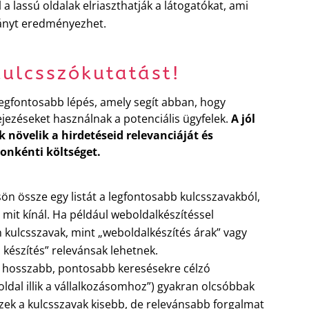
a lassú oldalak elriaszthatják a látogatókat, ami
rányt eredményezhet.
kulcsszókutatást!
legfontosabb lépés, amely segít abban, hogy
jezéseket használnak a potenciális ügyfelek.
A jól
 növelik a hirdetéseid relevanciáját és
onkénti költséget.
ön össze egy listát a legfontosabb kulcsszavakból,
 mit kínál. Ha például weboldalkészítéssel
an kulcsszavak, mint „weboldalkészítés árak” vagy
 készítés” relevánsak lehetnek.
 hosszabb, pontosabb keresésekre célzó
ldal illik a vállalkozásomhoz”) gyakran olcsóbbak
zek a kulcsszavak kisebb, de relevánsabb forgalmat