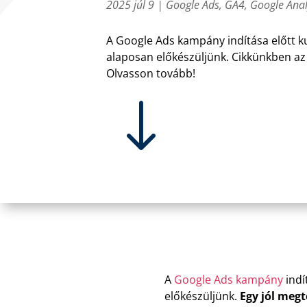
2025 júl 9
|
Google Ads
,
GA4
,
Google Anal
A Google Ads kampány indítása előtt k
alaposan előkészüljünk. Cikkünkben az 
Olvasson tovább!
"
A
Google Ads kampány
indí
előkészüljünk.
Egy jól meg