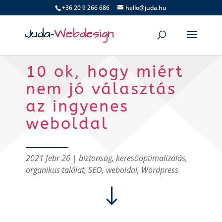
+36 20 9 266 686
hello@juda.hu
10 ok, hogy miért
nem jó választás
az ingyenes
weboldal
2021 febr 26
|
biztonság
,
keresőoptimalizálás
,
organikus találat
,
SEO
,
weboldal
,
Wordpress
"