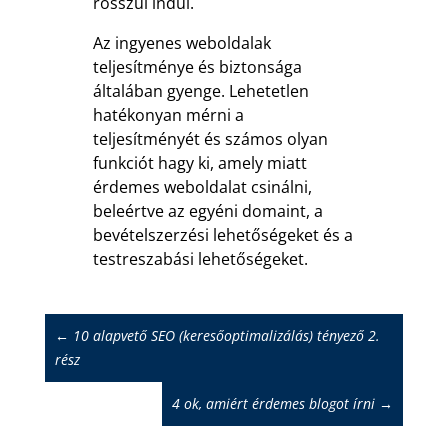
rosszul indul.
Az ingyenes weboldalak
teljesítménye és biztonsága
általában gyenge. Lehetetlen
hatékonyan mérni a
teljesítményét és számos olyan
funkciót hagy ki, amely miatt
érdemes weboldalat csinálni,
beleértve az egyéni domaint, a
bevételszerzési lehetőségeket és a
testreszabási lehetőségeket.
←
10 alapvető SEO (keresőoptimalizálás) tényező 2.
rész
4 ok, amiért érdemes blogot írni
→