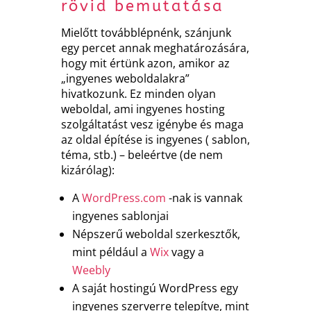
rövid bemutatása
Mielőtt továbblépnénk, szánjunk
egy percet annak meghatározására,
hogy mit értünk azon, amikor az
„ingyenes weboldalakra”
hivatkozunk. Ez minden olyan
weboldal, ami ingyenes hosting
szolgáltatást vesz igénybe és maga
az oldal építése is ingyenes ( sablon,
téma, stb.) – beleértve (de nem
kizárólag):
A
WordPress.com
-nak is vannak
ingyenes sablonjai
Népszerű weboldal szerkesztők,
mint például a
Wix
vagy a
Weebly
A saját hostingú WordPress egy
ingyenes szerverre telepítve, mint