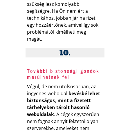
szükség lesz komolyabb
segítségre. Ha Ön nem ért a
technikához, jobban jár ha fizet
egy hozzáértőnek, amivel így sok
problémától kímélheti meg
magát.
10.
További biztonsági gondok
merülhetnek fel
Végül, de nem utolsósorban, az
ingyenes weboldal
kevésbé lehet
biztonságos, mint a fizetett
tárhelyeken tárolt hasonló
weboldalak
. A cégek egyszerűen
nem fognak annyit fektetni olyan
szerverekbe, amelyeket nem