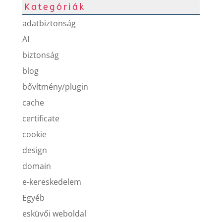
Kategóriák
adatbiztonság
AI
biztonság
blog
bővítmény/plugin
cache
certificate
cookie
design
domain
e-kereskedelem
Egyéb
esküvői weboldal