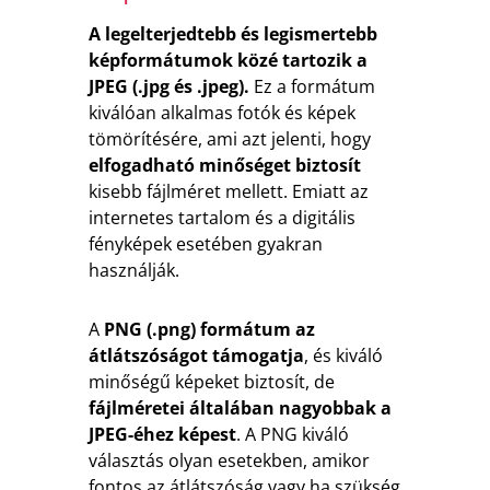
A legelterjedtebb és legismertebb
képformátumok közé tartozik a
JPEG (.jpg és .jpeg).
Ez a formátum
kiválóan alkalmas fotók és képek
tömörítésére, ami azt jelenti, hogy
elfogadható minőséget biztosít
kisebb fájlméret mellett. Emiatt az
internetes tartalom és a digitális
fényképek esetében gyakran
használják.
A
PNG (.png) formátum az
átlátszóságot támogatja
, és kiváló
minőségű képeket biztosít, de
fájlméretei általában nagyobbak a
JPEG-éhez képest
. A PNG kiváló
választás olyan esetekben, amikor
fontos az átlátszóság vagy ha szükség