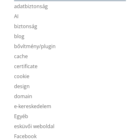
adatbiztonság
AI
biztonság
blog
bővítmény/plugin
cache
certificate
cookie
design
domain
e-kereskedelem
Egyéb
esküvői weboldal
Facebook