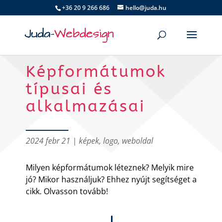
+36 20 9 266 686
hello@juda.hu
Képformátumok
típusai és
alkalmazásai
2024 febr 21
|
képek
,
logo
,
weboldal
Milyen képformátumok léteznek? Melyik mire
jó? Mikor használjuk? Ehhez nyújt segítséget a
cikk. Olvasson tovább!
"