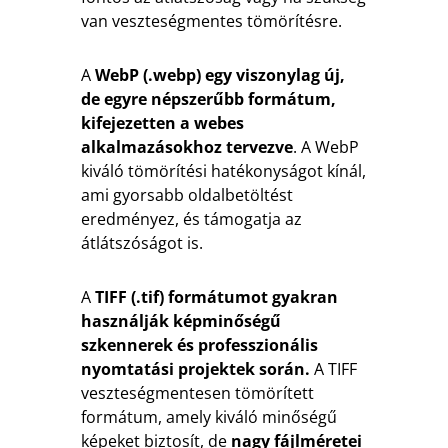
van veszteségmentes tömörítésre.
A
WebP (.webp) egy viszonylag új,
de egyre népszerűbb formátum,
kifejezetten a webes
alkalmazásokhoz tervezve
. A WebP
kiváló tömörítési hatékonyságot kínál,
ami gyorsabb oldalbetöltést
eredményez, és támogatja az
átlátszóságot is.
A
TIFF (.tif) formátumot gyakran
használják képminőségű
szkennerek és professzionális
nyomtatási projektek során.
A TIFF
veszteségmentesen tömörített
formátum, amely kiváló minőségű
képeket biztosít, de
nagy fájlméretei