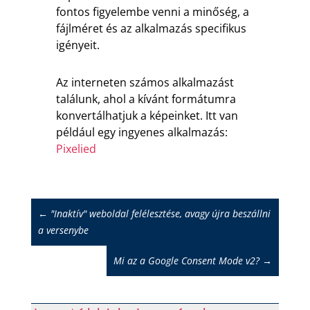
fontos figyelembe venni a minőség, a
fájlméret és az alkalmazás specifikus
igényeit.
Az interneten számos alkalmazást
találunk, ahol a kívánt formátumra
konvertálhatjuk a képeinket. Itt van
például egy ingyenes alkalmazás:
Pixelied
←
"Inaktív" weboldal felélesztése, avagy újra beszállni
a versenybe
Mi az a Google Consent Mode v2?
→