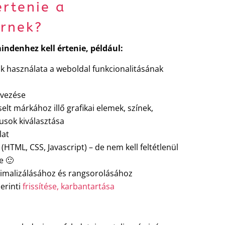
értenie a
rnek?
indenhez kell értenie, például:
k használata a weboldal funkcionalitásának
rvezése
selt márkához illő grafikai elemek, színek,
usok kiválasztása
lat
 (HTML, CSS, Javascript) – de nem kell feltétlenül
e 🙂
timalizálásához és rangsorolásához
erinti
frissítése, karbantartása