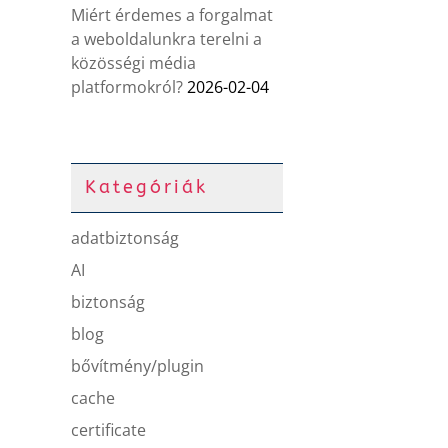
Miért érdemes a forgalmat
a weboldalunkra terelni a
közösségi média
platformokról?
2026-02-04
Kategóriák
adatbiztonság
AI
biztonság
blog
bővítmény/plugin
cache
certificate