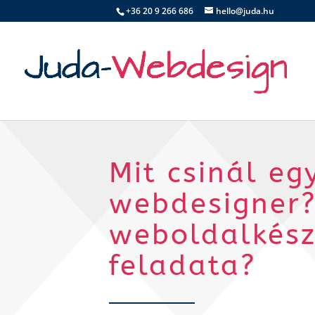
+36 20 9 266 686
hello@juda.hu
Mit csinál eg
webdesigner?
weboldalkész
feladata?