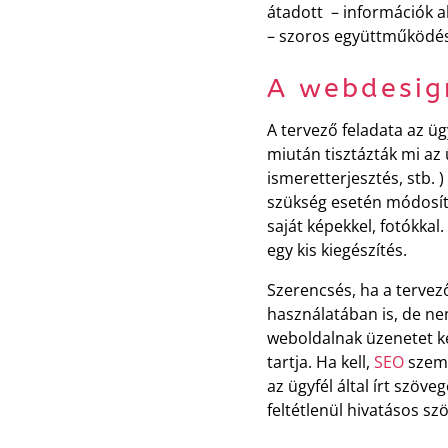
átadott – információk 
– szoros együttműködé
A webdesig
A tervező feladata az üg
miután tisztázták mi az 
ismeretterjesztés, stb.
szükség esetén módosít
saját képekkel, fotókkal
egy kis kiegészítés.
Szerencsés, ha a tervező
használatában is, de nem
weboldalnak üzenetet kel
tartja. Ha kell,
SEO
szemp
az ügyfél által írt szöv
feltétlenül hivatásos s