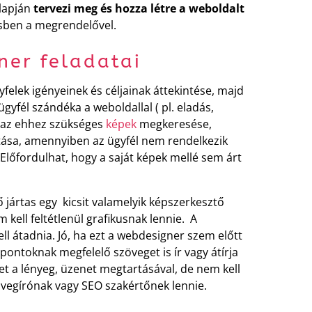
alapján
tervezi meg és hozza létre a weboldalt
sben a megrendelővel.
ner feladatai
yfelek igényeinek és céljainak áttekintése, majd
ügyfél szándéka a weboldallal ( pl. eladás,
 ) az ehhez szükséges
képek
megkeresése,
ása, amennyiben az ügyfél nem rendelkezik
. Előfordulhat, hogy a saját képek mellé sem árt
 jártas egy kicsit valamelyik képszerkesztő
 kell feltétlenül grafikusnak lennie. A
l átadnia. Jó, ha ezt a webdesigner szem előtt
ontoknak megfelelő szöveget is ír vagy átírja
eget a lényeg, üzenet megtartásával, de nem kell
zövegírónak vagy SEO szakértőnek lennie.