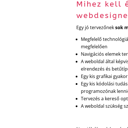
Mihez kell 
webdesigne
Egy jó tervezőnek
sok m
Megfelelő technológiá
megfelelően
Navigációs elemek te
A weboldal által képvi
elrendezés és betűtíp
Egy kis grafikai gyakor
Egy kis kódolási tudás
programozónak lenni
Tervezés a kereső op
A weboldal szükség sz