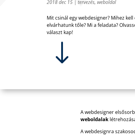
2018 dec 15
|
tervezés
,
weboldal
Mit csinál egy webdesigner? Mihez kell 
elvárhatunk tőle? Mi a feladata? Olva
választ kap!
"
A webdesigner elsősorb
weboldalak
létrehozásá
A webdesignra szakosodó