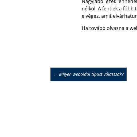
Nagyjából ezek lennének
nélkül. A fentiek a főbb
elvégez, amit elvárhatun
Ha tovább olvasna a we
←
Milyen weboldal típust válasszak?