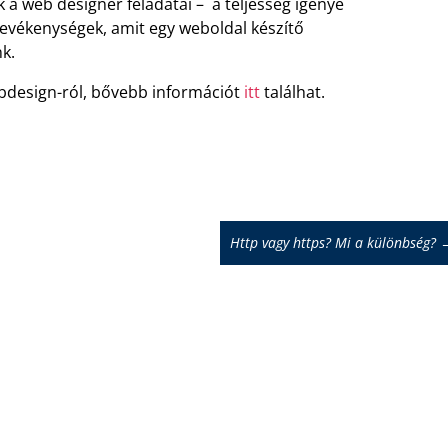
 a web designer feladatai – a teljesség igénye
 tevékenységek, amit egy weboldal készítő
k.
bdesign-ról, bővebb információt
itt
találhat.
Http vagy https? Mi a különbség?