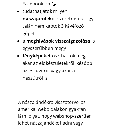
Facebook-on 🙂
tudathatjátok milyen
nászajándék
ot szeretnétek – így
talán nem kaptok 3 kávéfőző
gépet
a
meghívások visszaigazolása
is
egyszerűbben megy
fényképeket
oszthattok meg
akár az előkészületekről, később
az esküvőről vagy akár a
nászútról is
A nászajándékra visszatérve, az
amerikai weboldalakon gyakran
látni olyat, hogy webshop-szerűen
lehet nászajándékot adni vagy