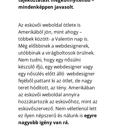
mindenképpen javasolt
.
Az esküvői weboldal ötlete is
Amerikából jön, mint ahogy –
többek között- a Valentin nap is.
Még előbbinek a webdesignerek,
utóbbinak a virágboltosok örülnek.
Nem tudni, hogy egy nősülni
készülő ifjú, egy webdesigner vagy
egy nősülés előtt álló webdesigner
fejéből pattant ki az ötlet, de nagy
teret hódított, az tény. Amerikában
az esküvői weboldal annyira
hozzátartozik az esküvőhöz, mint az
esküvőszervező. Nem véletlenül lett
ez ilyen népszerű és nálunk is
egyre
nagyobb igény van rá.