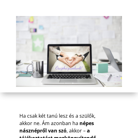
Ha csak két tanú lesz és a szülők,
akkor ne. Ám azonban ha
népes
násznépről van szó
, akkor –
a
tájékoztatást megkönnyítendő –