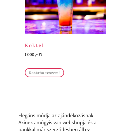
Koktél
1 000 ,- Ft
Kosárba teszem!
Elegáns módja az ajándékozásnak.
Akinek amúgyis van webshopja és a
bankkal már szerződésben áll ez