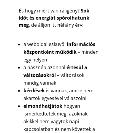
És hogy miért van rá igény?
Sok
időt és energiát spórolhatunk
meg
, de álljon itt néhány érv:
a weboldal esküvői
információs
központként működik
– minden
egy helyen
a násznép azonnal
értesül a
változásokról
– változások
mindig vannak
kérdések
is vannak, amire nem
akartok egyesével válaszolni
elmondhatjátok
hogyan
ismerkedtetek meg, azoknak,
akikkel nem vagytok napi
kapcsolatban és nem követtek a