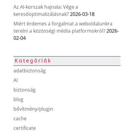
Az AI-korszak hajnala: Vége a
keresőoptimalizálásnak?
2026-03-18
Miért érdemes a forgalmat a weboldalunkra
terelni a közösségi média platformokról?
2026-
02-04
Kategóriák
adatbiztonság
AI
biztonság
blog
bővítmény/plugin
cache
certificate