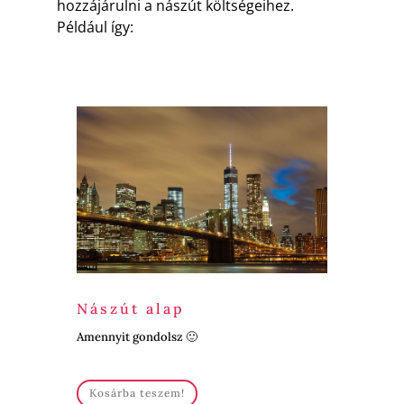
hozzájárulni a nászút költségeihez.
Például így:
Nászút alap
Amennyit gondolsz 🙂
Kosárba teszem!