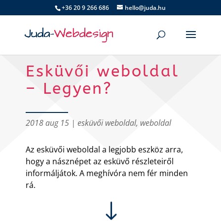
+36 20 9 266 686
hello@juda.hu
Esküvői weboldal
– Legyen?
2018 aug 15
|
esküvői weboldal
,
weboldal
Az esküvői weboldal a legjobb eszköz arra,
hogy a násznépet az esküvő részleteiről
informáljátok. A meghívóra nem fér minden
rá.
"