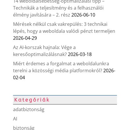
14 weboldalsebesség-optimalizálási tipp –
Technikák a teljesítmény és a felhasználói
élmény javítására – 2. rész
2026-06-10
Mérések nélkül csak vakrepülés: 3 technikai
lépés, hogy a weboldala valódi pénzt termeljen
2026-04-29
Az AI-korszak hajnala: Vége a
keresőoptimalizálásnak?
2026-03-18
Miért érdemes a forgalmat a weboldalunkra
terelni a közösségi média platformokról?
2026-
02-04
Kategóriák
adatbiztonság
AI
biztonság