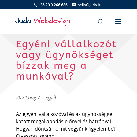
+36 20 9 266 686
hello@juda.hu
Egyéni vállalkozót
vagy ügynökséget
bízzak meg a
munkával?
2024 aug 7
|
Egyéb
Az egyéni vállalkozóval és az ügynökséggel
kötött megállapodás előnyei és hátrányai.
Hogyan döntsünk, mit vegyünk figyelembe?
Olvasson tovább!