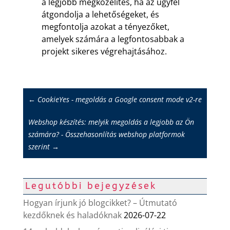
a legjobb megközelítés, ha az ügyfél
átgondolja a lehetőségeket, és
megfontolja azokat a tényezőket,
amelyek számára a legfontosabbak a
projekt sikeres végrehajtásához.
←
CookieYes - megoldás a Google consent mode v2-re
Webshop készítés: melyik megoldás a legjobb az Ön
számára? - Összehasonlítás webshop platformok
szerint
→
Legutóbbi bejegyzések
Hogyan írjunk jó blogcikket? – Útmutató
kezdőknek és haladóknak
2026-07-22