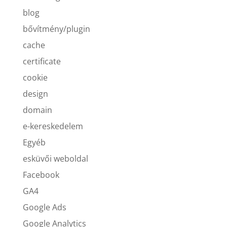
blog
bővítmény/plugin
cache
certificate
cookie
design
domain
e-kereskedelem
Egyéb
esküvői weboldal
Facebook
GA4
Google Ads
Google Analytics