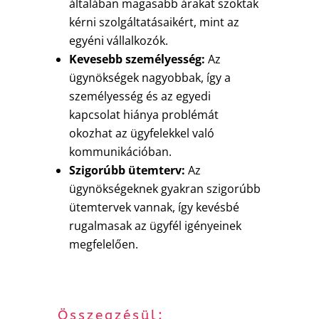
általában magasabb árakat szoktak
kérni szolgáltatásaikért, mint az
egyéni vállalkozók.
Kevesebb személyesség:
Az
ügynökségek nagyobbak, így a
személyesség és az egyedi
kapcsolat hiánya problémát
okozhat az ügyfelekkel való
kommunikációban.
Szigorúbb ütemterv:
Az
ügynökségeknek gyakran szigorúbb
ütemtervek vannak, így kevésbé
rugalmasak az ügyfél igényeinek
megfelelően.
Összegzésül: