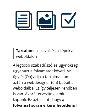
i

Z
Tartalom
: a szavak és a képek a
weboldalon
A legtöbb szabadúszó és ügynökség
ugyanazt a folyamatot követi. Az
ügyfél (Ön) adja a tartalmat, amit
aztán a webdesigner (én) beépít a
weboldalba. Ez így teljesen rendben
is van. Aköré tervezünk, amit
kapunk. Ez azt jelenti, hogy
a
folyamat során elkerülhetetlenül