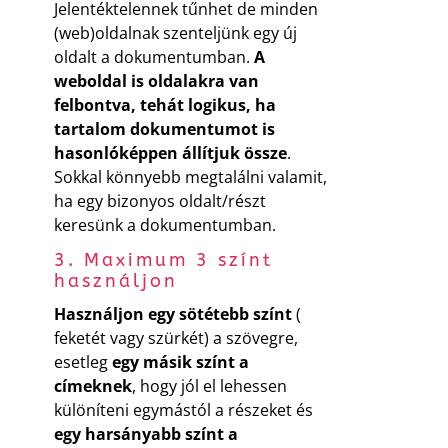
Jelentéktelennek tűnhet de minden
(web)oldalnak szenteljünk egy új
oldalt a dokumentumban.
A
weboldal is oldalakra van
felbontva, tehát logikus, ha
tartalom dokumentumot is
hasonlóképpen állítjuk össze
.
Sokkal könnyebb megtalálni valamit,
ha egy bizonyos oldalt/részt
keresünk a dokumentumban.
3. Maximum 3 színt
használjon
Használjon egy sötétebb színt
(
feketét vagy szürkét) a szövegre,
esetleg
egy másik színt a
címeknek
, hogy jól el lehessen
különíteni egymástól a részeket és
egy harsányabb színt a