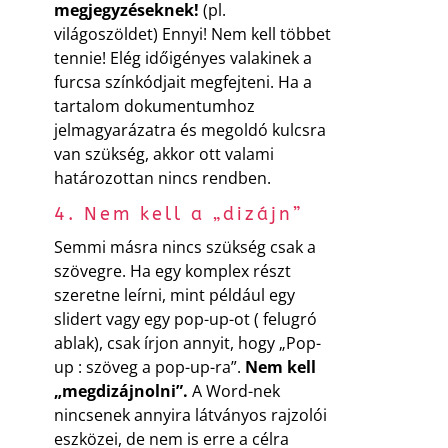
megjegyzéseknek!
(pl.
világoszöldet) Ennyi! Nem kell többet
tennie! Elég időigényes valakinek a
furcsa színkódjait megfejteni. Ha a
tartalom dokumentumhoz
jelmagyarázatra és megoldó kulcsra
van szükség, akkor ott valami
határozottan nincs rendben.
4. Nem kell a „dizájn”
Semmi másra nincs szükség csak a
szövegre. Ha egy komplex részt
szeretne leírni, mint például egy
slidert vagy egy pop-up-ot ( felugró
ablak), csak írjon annyit, hogy „Pop-
up : szöveg a pop-up-ra”.
Nem kell
„megdizájnolni”.
A Word-nek
nincsenek annyira látványos rajzolói
eszközei, de nem is erre a célra