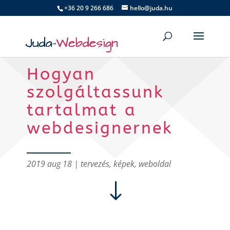
+36 20 9 266 686
hello@juda.hu
Hogyan
szolgáltassunk
tartalmat a
webdesignernek
2019 aug 18
|
tervezés
,
képek
,
weboldal
"