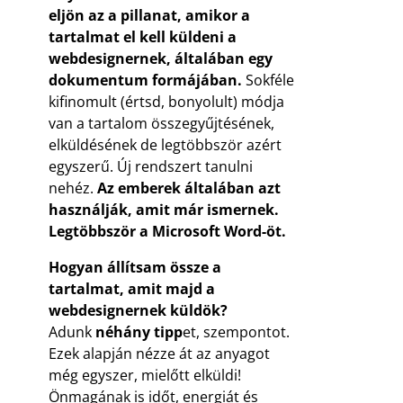
eljön az a pillanat, amikor a
tartalmat el kell küldeni a
webdesignernek, általában egy
dokumentum formájában.
Sokféle
kifinomult (értsd, bonyolult) módja
van a tartalom összegyűjtésének,
elküldésének de legtöbbször azért
egyszerű. Új rendszert tanulni
nehéz.
Az emberek általában azt
használják, amit már ismernek.
Legtöbbször a Microsoft Word-öt.
Hogyan állítsam össze a
tartalmat, amit majd a
webdesignernek küldök?
Adunk
néhány tipp
et, szempontot.
Ezek alapján nézze át az anyagot
még egyszer, mielőtt elküldi!
Önmagának is időt, energiát és