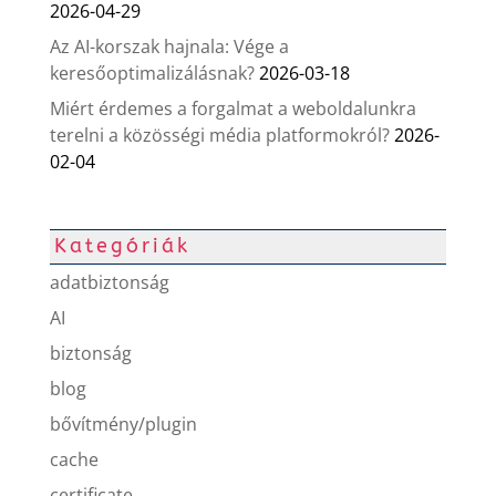
2026-04-29
Az AI-korszak hajnala: Vége a
keresőoptimalizálásnak?
2026-03-18
Miért érdemes a forgalmat a weboldalunkra
terelni a közösségi média platformokról?
2026-
02-04
Kategóriák
adatbiztonság
AI
biztonság
blog
bővítmény/plugin
cache
certificate