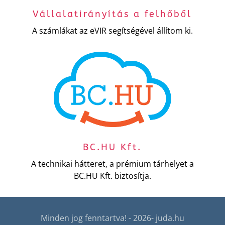
Vállalatirányítás a felhőből
A számlákat az eVIR segítségével állítom ki.
BC.HU Kft.
A technikai hátteret, a prémium tárhelyet a
BC.HU Kft. biztosítja.
Minden jog fenntartva! - 2026- juda.hu